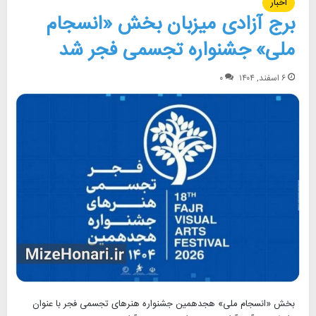
اخبار
برج آزادی میزبان بخش «انسجام
ملی» جشنواره تجسمی فجر شد
۶ اسفند, ۱۴۰۴
۰
بخش «انسجام ملی» هجدهمین جشنواره هنرهای تجسمی فجر با عنوان