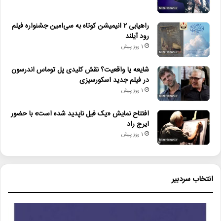
راهیابی ۲ انیمیشن کوتاه به سی‌امین جشنواره فیلم
رود آیلند
1 روز پیش
شایعه یا واقعیت؟ نقش کلیدی پل توماس اندرسون
در فیلم جدید اسکورسیزی
1 روز پیش
افتتاح نمایش «یک فیل ناپدید شده است» با حضور
ایرج راد
1 روز پیش
انتخاب سردبیر