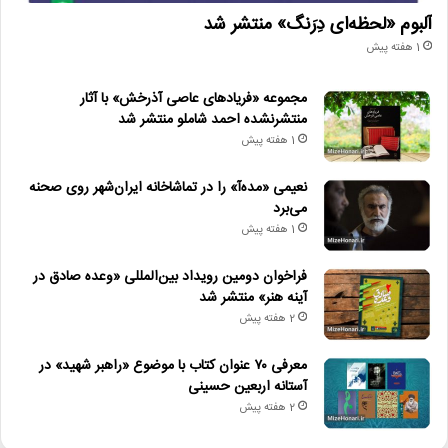
آلبوم «لحظه‌ای دِرَنگ» منتشر شد
1 هفته پیش
مجموعه «فریادهای عاصی آذرخش» با آثار
منتشرنشده احمد شاملو منتشر شد
1 هفته پیش
نعیمی «مده‌آ» را در تماشاخانه ایران‌شهر روی صحنه
می‌برد
1 هفته پیش
فراخوان دومین رویداد بین‌المللی «وعده صادق در
آینه هنر» منتشر شد
2 هفته پیش
معرفی ۷۰ عنوان کتاب با موضوع «راهبر شهید» در
آستانه اربعین حسینی
2 هفته پیش