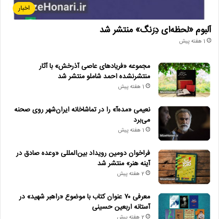
اخبار
آلبوم «لحظه‌ای دِرَنگ» منتشر شد
1 هفته پیش
مجموعه «فریادهای عاصی آذرخش» با آثار
منتشرنشده احمد شاملو منتشر شد
1 هفته پیش
نعیمی «مده‌آ» را در تماشاخانه ایران‌شهر روی صحنه
می‌برد
1 هفته پیش
فراخوان دومین رویداد بین‌المللی «وعده صادق در
آینه هنر» منتشر شد
2 هفته پیش
معرفی ۷۰ عنوان کتاب با موضوع «راهبر شهید» در
آستانه اربعین حسینی
2 هفته پیش