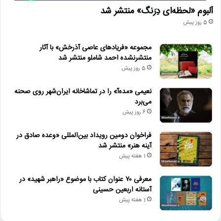
آلبوم «لحظه‌ای دِرَنگ» منتشر شد
5 روز پیش
مجموعه «فریادهای عاصی آذرخش» با آثار
منتشرنشده احمد شاملو منتشر شد
5 روز پیش
نعیمی «مده‌آ» را در تماشاخانه ایران‌شهر روی صحنه
می‌برد
6 روز پیش
فراخوان دومین رویداد بین‌المللی «وعده صادق در
آینه هنر» منتشر شد
1 هفته پیش
معرفی ۷۰ عنوان کتاب با موضوع «راهبر شهید» در
آستانه اربعین حسینی
1 هفته پیش