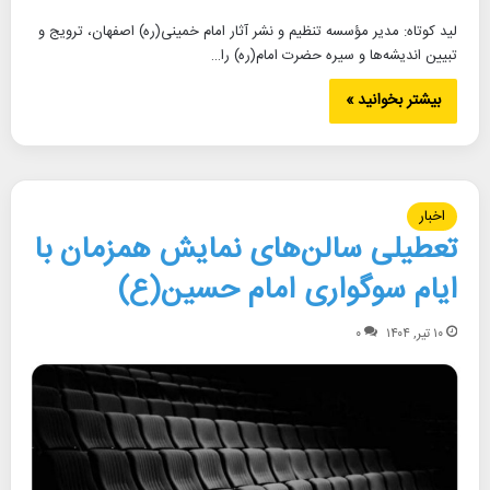
لید کوتاه: مدیر مؤسسه تنظیم و نشر آثار امام خمینی(ره) اصفهان، ترویج و
تبیین اندیشه‌ها و سیره حضرت امام(ره) را…
بیشتر بخوانید »
اخبار
تعطیلی سالن‌های نمایش همزمان با
ایام سوگواری امام حسین(ع)
۱۰ تیر, ۱۴۰۴
۰