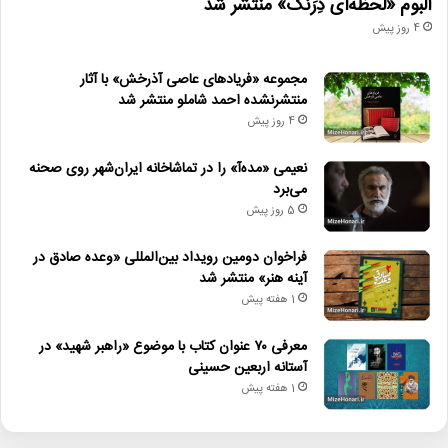
آلبوم «لحظه‌ای دِرَنگ» منتشر شد
4 روز پیش
مجموعه «فریادهای عاصی آذرخش» با آثار
منتشرنشده احمد شاملو منتشر شد
4 روز پیش
نعیمی «مده‌آ» را در تماشاخانه ایران‌شهر روی صحنه
می‌برد
5 روز پیش
فراخوان دومین رویداد بین‌المللی «وعده صادق در
آینه هنر» منتشر شد
1 هفته پیش
معرفی ۷۰ عنوان کتاب با موضوع «راهبر شهید» در
آستانه اربعین حسینی
1 هفته پیش