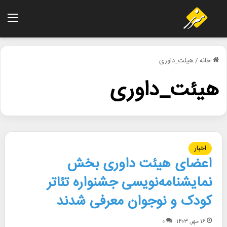
منو
خانه
/
هیئت_داوری
هیئت_داوری
اخبار
اعضای هیئت داوری بخش
نمایشنامه‌نویسی جشنواره تئاتر
کودک و نوجوان معرفی شدند
۱۶ مهر, ۱۴۰۳
۰