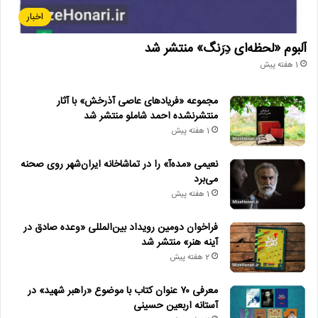
اخبار
آلبوم «لحظه‌ای دِرَنگ» منتشر شد
1 هفته پیش
مجموعه «فریادهای عاصی آذرخش» با آثار
منتشرنشده احمد شاملو منتشر شد
1 هفته پیش
نعیمی «مده‌آ» را در تماشاخانه ایران‌شهر روی صحنه
می‌برد
1 هفته پیش
فراخوان دومین رویداد بین‌المللی «وعده صادق در
آینه هنر» منتشر شد
2 هفته پیش
معرفی ۷۰ عنوان کتاب با موضوع «راهبر شهید» در
آستانه اربعین حسینی