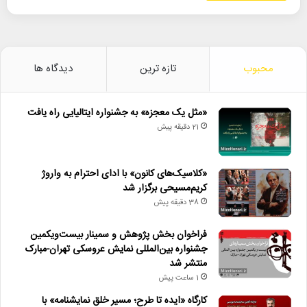
محبوب
تازه ترین
دیدگاه ها
«مثل یک معجزه» به جشنواره ایتالیایی راه یافت
21 دقیقه پیش
«کلاسیک‌های کانون» با ادای احترام به واروژ
کریم‌مسیحی برگزار شد
38 دقیقه پیش
فراخوان بخش پژوهش و سمینار بیست‌ویکمین
جشنواره بین‌المللی نمایش عروسکی تهران-مبارک
منتشر شد
1 ساعت پیش
کارگاه «ایده تا طرح؛ مسیر خلق نمایشنامه» با