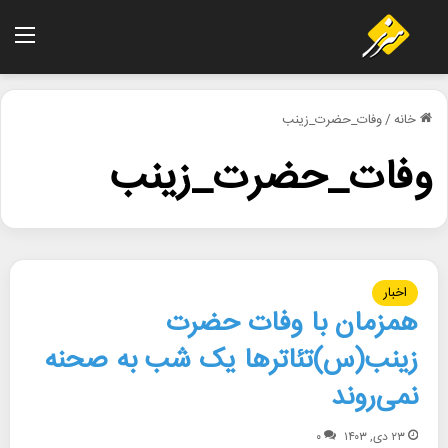
منو
خانه
/
وفات_حضرت_زینب
وفات_حضرت_زینب
اخبار
همزمان با وفات حضرت
زینب(س)تئاترها یک شب به صحنه
نمی‌روند
۲۳ دی, ۱۴۰۳
۰