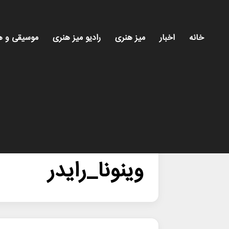
خانه
اخبار
میز هنری
رادیو میز هنری
موسیقی و ه
خانه
/
وینونا_رایدر
وینونا_رایدر