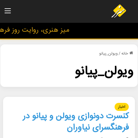
منو
میز هنری، روایت روز فرهنگ
خانه
/
ویولن_پیانو
ویولن_پیانو
اخبار
کنسرت دونوازی ویولن و پیانو در
فرهنگسرای نیاوران