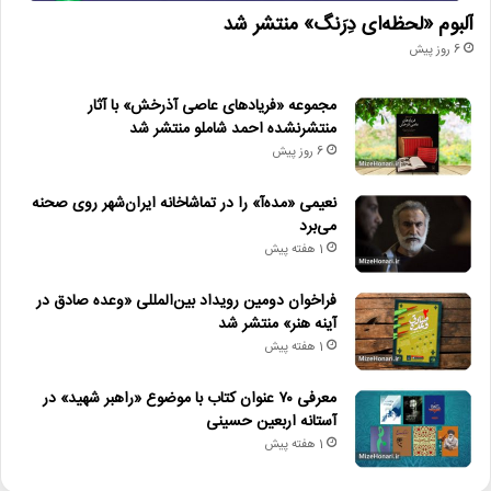
آلبوم «لحظه‌ای دِرَنگ» منتشر شد
6 روز پیش
مجموعه «فریادهای عاصی آذرخش» با آثار
منتشرنشده احمد شاملو منتشر شد
6 روز پیش
نعیمی «مده‌آ» را در تماشاخانه ایران‌شهر روی صحنه
می‌برد
1 هفته پیش
فراخوان دومین رویداد بین‌المللی «وعده صادق در
آینه هنر» منتشر شد
1 هفته پیش
معرفی ۷۰ عنوان کتاب با موضوع «راهبر شهید» در
آستانه اربعین حسینی
1 هفته پیش