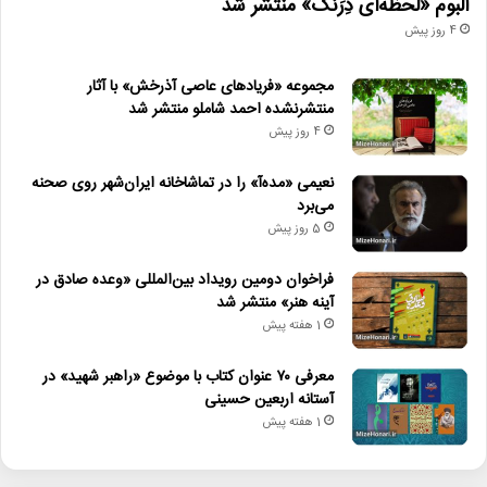
آلبوم «لحظه‌ای دِرَنگ» منتشر شد
4 روز پیش
مجموعه «فریادهای عاصی آذرخش» با آثار
منتشرنشده احمد شاملو منتشر شد
4 روز پیش
نعیمی «مده‌آ» را در تماشاخانه ایران‌شهر روی صحنه
می‌برد
5 روز پیش
فراخوان دومین رویداد بین‌المللی «وعده صادق در
آینه هنر» منتشر شد
1 هفته پیش
معرفی ۷۰ عنوان کتاب با موضوع «راهبر شهید» در
آستانه اربعین حسینی
1 هفته پیش