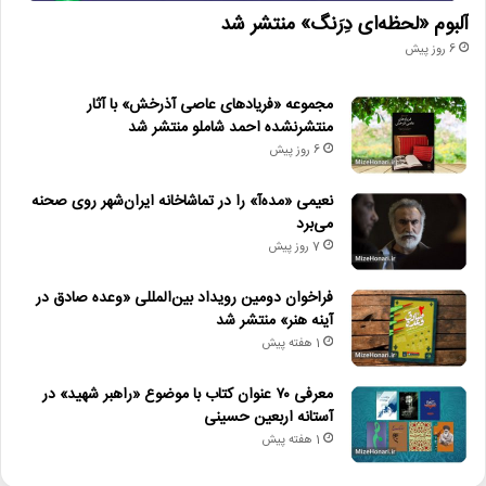
آلبوم «لحظه‌ای دِرَنگ» منتشر شد
6 روز پیش
مجموعه «فریادهای عاصی آذرخش» با آثار
منتشرنشده احمد شاملو منتشر شد
6 روز پیش
نعیمی «مده‌آ» را در تماشاخانه ایران‌شهر روی صحنه
می‌برد
7 روز پیش
فراخوان دومین رویداد بین‌المللی «وعده صادق در
آینه هنر» منتشر شد
1 هفته پیش
معرفی ۷۰ عنوان کتاب با موضوع «راهبر شهید» در
آستانه اربعین حسینی
1 هفته پیش