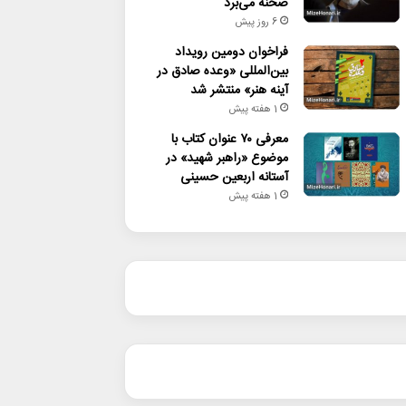
صحنه می‌برد
6 روز پیش
فراخوان دومین رویداد
بین‌المللی «وعده صادق در
آینه هنر» منتشر شد
1 هفته پیش
معرفی ۷۰ عنوان کتاب با
موضوع «راهبر شهید» در
آستانه اربعین حسینی
1 هفته پیش