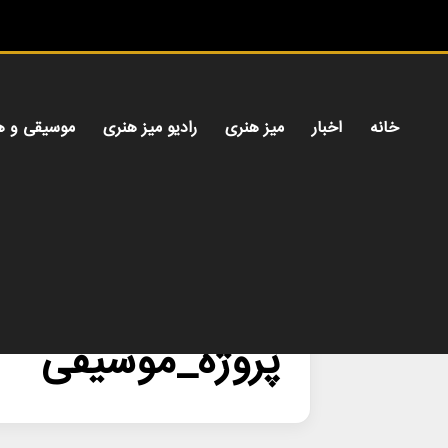
خانه
اخبار
میز هنری
رادیو میز هنری
موسیقی و ه
خانه
/
پروژه_موسیقی
پروژه_موسیقی