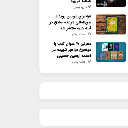
صحنه می‌برد
7 روز پیش
فراخوان دومین رویداد
بین‌المللی «وعده صادق در
آینه هنر» منتشر شد
1 هفته پیش
معرفی ۷۰ عنوان کتاب با
موضوع «راهبر شهید» در
آستانه اربعین حسینی
1 هفته پیش