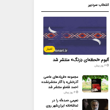
انتخاب سردبیر
اخبار
آلبوم «لحظه‌ای دِرَنگ» منتشر شد
6 روز پیش
مجموعه «فریادهای عاصی
آذرخش» با آثار منتشرنشده
احمد شاملو منتشر شد
6 روز پیش
نعیمی «مده‌آ» را در
تماشاخانه ایران‌شهر روی