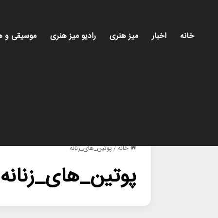
خانه
اخبار
میز هنری
رادیو میز هنری
موسیقی و ه
خانه
/
پوتین_های_زنانه
پوتین_های_زنانه