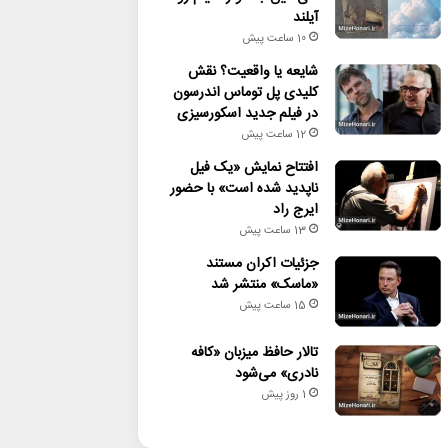
آیلند
10 ساعت پیش
شایعه یا واقعیت؟ نقش
کلیدی پل توماس اندرسون
در فیلم جدید اسکورسیزی
12 ساعت پیش
افتتاح نمایش «یک فیل
ناپدید شده است» با حضور
ایرج راد
13 ساعت پیش
جزئیات اکران مستند
«ماسک» منتشر شد
15 ساعت پیش
تالار حافظ میزبان «کافه
نادری» می‌شود
1 روز پیش