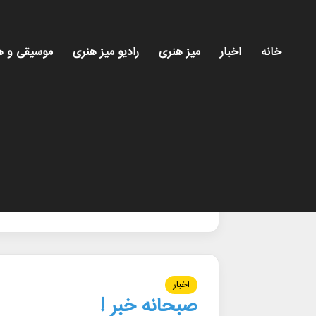
خانه
اخبار
میز هنری
رادیو میز هنری
موسیقی و ه
خانه
/
پژوهش_کتابخانه‌ای
پژوهش_کتابخانه‌
اخبار
صبحانه خبر !