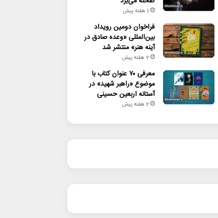
صحنه می‌برد
1 هفته پیش
فراخوان دومین رویداد
بین‌المللی «وعده صادق در
آینه هنر» منتشر شد
2 هفته پیش
معرفی ۷۰ عنوان کتاب با
موضوع «راهبر شهید» در
آستانه اربعین حسینی
2 هفته پیش