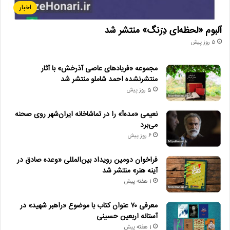
اخبار
آلبوم «لحظه‌ای دِرَنگ» منتشر شد
5 روز پیش
مجموعه «فریادهای عاصی آذرخش» با آثار
منتشرنشده احمد شاملو منتشر شد
5 روز پیش
نعیمی «مده‌آ» را در تماشاخانه ایران‌شهر روی صحنه
می‌برد
6 روز پیش
فراخوان دومین رویداد بین‌المللی «وعده صادق در
آینه هنر» منتشر شد
1 هفته پیش
معرفی ۷۰ عنوان کتاب با موضوع «راهبر شهید» در
آستانه اربعین حسینی
1 هفته پیش