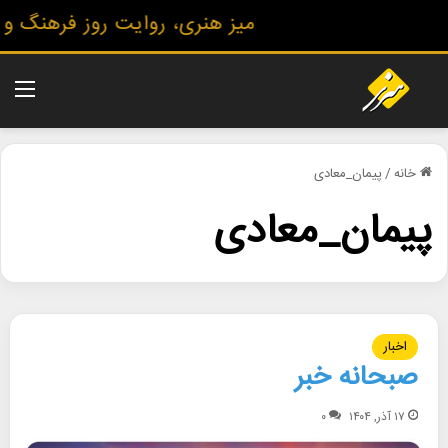
میز هنری، روایت روز فرهنگ و هنر،
منو
خانه
/
پیمان_معادی
پیمان_معادی
اخبار
صبحانه خبر
۱۷ آذر, ۱۴۰۴
۰