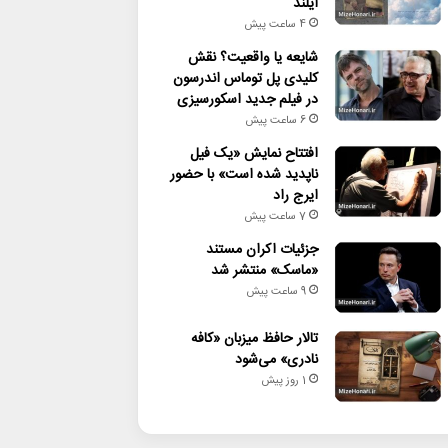
آیلند
4 ساعت پیش
شایعه یا واقعیت؟ نقش
کلیدی پل توماس اندرسون
در فیلم جدید اسکورسیزی
6 ساعت پیش
افتتاح نمایش «یک فیل
ناپدید شده است» با حضور
ایرج راد
7 ساعت پیش
جزئیات اکران مستند
«ماسک» منتشر شد
9 ساعت پیش
تالار حافظ میزبان «کافه
نادری» می‌شود
1 روز پیش