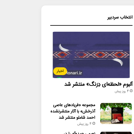
انتخاب سردبیر
اخبار
آلبوم «لحظه‌ای دِرَنگ» منتشر شد
4 روز پیش
مجموعه «فریادهای عاصی
آذرخش» با آثار منتشرنشده
احمد شاملو منتشر شد
4 روز پیش
نعیمی «مده‌آ» را در