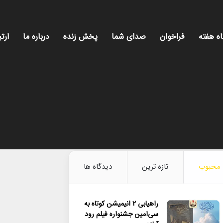
اه هفته
فراخوان
صدای شما
پخش زنده
درباره ما
ارتب
محبوب
تازه ترین
دیدگاه ها
راهیابی ۲ انیمیشن کوتاه به
سی‌امین جشنواره فیلم رود