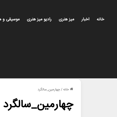
خانه
اخبار
میز هنری
رادیو میز هنری
موسیقی و ه
خانه
/
چهارمین_سالگرد
چهارمین_سالگرد