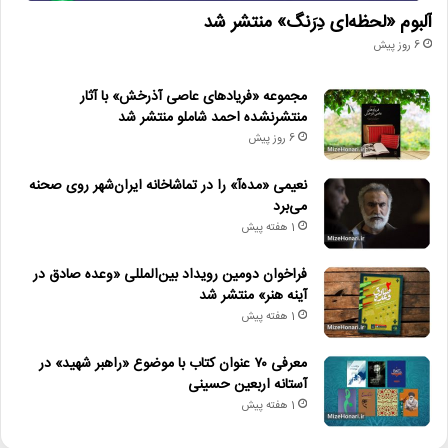
آلبوم «لحظه‌ای دِرَنگ» منتشر شد
6 روز پیش
مجموعه «فریادهای عاصی آذرخش» با آثار
منتشرنشده احمد شاملو منتشر شد
6 روز پیش
نعیمی «مده‌آ» را در تماشاخانه ایران‌شهر روی صحنه
می‌برد
1 هفته پیش
فراخوان دومین رویداد بین‌المللی «وعده صادق در
آینه هنر» منتشر شد
1 هفته پیش
معرفی ۷۰ عنوان کتاب با موضوع «راهبر شهید» در
آستانه اربعین حسینی
1 هفته پیش