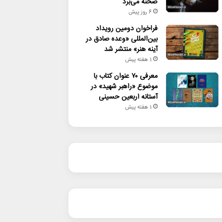
صحنه می‌برد
6 روز پیش
فراخوان دومین رویداد
بین‌المللی «وعده صادق در
آینه هنر» منتشر شد
1 هفته پیش
معرفی ۷۰ عنوان کتاب با
موضوع «راهبر شهید» در
آستانه اربعین حسینی
1 هفته پیش