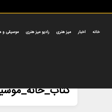
خانه
اخبار
میز هنری
رادیو میز هنری
موسیقی و ه
خانه
/
کتاب_خانه_موسیقی
کتاب_خانه_موسی