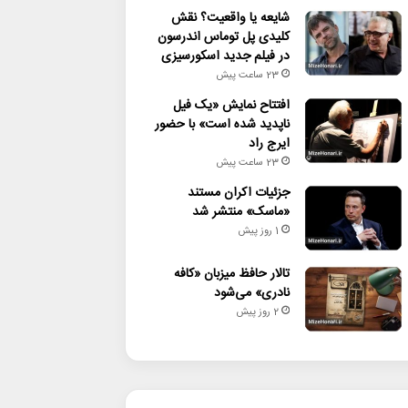
شایعه یا واقعیت؟ نقش
کلیدی پل توماس اندرسون
در فیلم جدید اسکورسیزی
23 ساعت پیش
افتتاح نمایش «یک فیل
ناپدید شده است» با حضور
ایرج راد
23 ساعت پیش
جزئیات اکران مستند
«ماسک» منتشر شد
1 روز پیش
تالار حافظ میزبان «کافه
نادری» می‌شود
2 روز پیش