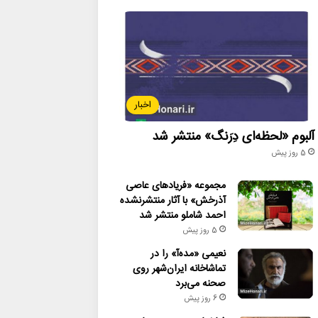
اخبار
آلبوم «لحظه‌ای دِرَنگ» منتشر شد
5 روز پیش
مجموعه «فریادهای عاصی
آذرخش» با آثار منتشرنشده
احمد شاملو منتشر شد
5 روز پیش
نعیمی «مده‌آ» را در
تماشاخانه ایران‌شهر روی
صحنه می‌برد
6 روز پیش