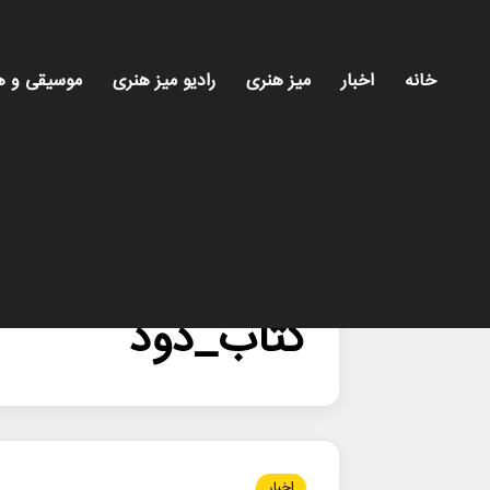
خانه
اخبار
میز هنری
رادیو میز هنری
موسیقی و ه
خانه
/
کتاب_دود
کتاب_دود
اخبار