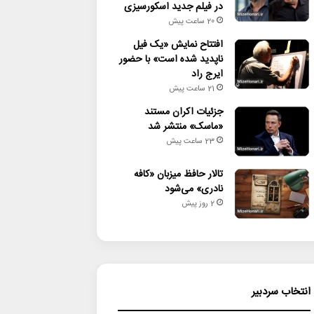
در فیلم جدید اسکورسیزی
20 ساعت پیش
افتتاح نمایش «یک فیل
ناپدید شده است» با حضور
ایرج راد
21 ساعت پیش
جزئیات اکران مستند
«ماسک» منتشر شد
23 ساعت پیش
تالار حافظ میزبان «کافه
نادری» می‌شود
2 روز پیش
انتخاب سردبیر