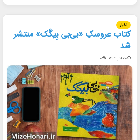
اخبار
کتاب عروسکِ «بی‌بی بِیگَک» منتشر
شد
۳۰ آذر, ۱۴۰۴
۰