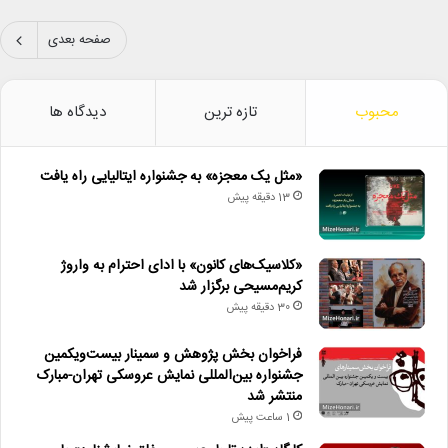
صفحه بعدی
محبوب
تازه ترین
دیدگاه ها
«مثل یک معجزه» به جشنواره ایتالیایی راه یافت
13 دقیقه پیش
«کلاسیک‌های کانون» با ادای احترام به واروژ
کریم‌مسیحی برگزار شد
30 دقیقه پیش
فراخوان بخش پژوهش و سمینار بیست‌ویکمین
جشنواره بین‌المللی نمایش عروسکی تهران-مبارک
منتشر شد
1 ساعت پیش