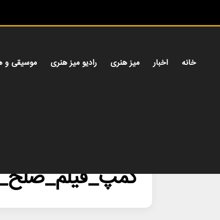
خانه
اخبار
میز هنری
رادیو میز هنری
موسیقی و ه
خانه
/
کمپ_فیلم_صلح_سفر
کمپ_فیلم_صلح_