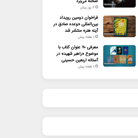
صحنه می‌برد
6 روز پیش
فراخوان دومین رویداد
بین‌المللی «وعده صادق در
آینه هنر» منتشر شد
1 هفته پیش
معرفی ۷۰ عنوان کتاب با
موضوع «راهبر شهید» در
آستانه اربعین حسینی
1 هفته پیش