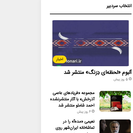
انتخاب سردبیر
اخبار
آلبوم «لحظه‌ای دِرَنگ» منتشر شد
5 روز پیش
مجموعه «فریادهای عاصی
آذرخش» با آثار منتشرنشده
احمد شاملو منتشر شد
6 روز پیش
نعیمی «مده‌آ» را در
تماشاخانه ایران‌شهر روی