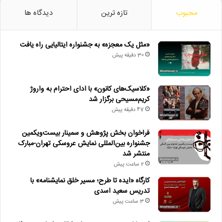
محبوب
تازه ترین
دیدگاه ها
«مثل یک معجزه» به جشنواره ایتالیایی راه یافت
30 دقیقه پیش
«کلاسیک‌های کانون» با ادای احترام به واروژ
کریم‌مسیحی برگزار شد
47 دقیقه پیش
فراخوان بخش پژوهش و سمینار بیست‌ویکمین
جشنواره بین‌المللی نمایش عروسکی تهران-مبارک
منتشر شد
2 ساعت پیش
کارگاه «ایده تا طرح؛ مسیر خلق نمایشنامه» با
تدریس سعید اسدی
3 ساعت پیش