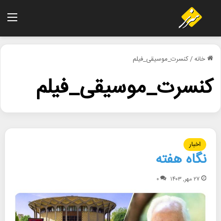
منو
خانه
/
کنسرت_موسیقی_فیلم
کنسرت_موسیقی_فیلم
اخبار
نگاه هفته
۲۷ مهر, ۱۴۰۳
۰