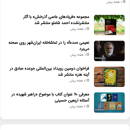
1 هفته پیش
مجموعه «فریادهای عاصی آذرخش» با آثار
منتشرنشده احمد شاملو منتشر شد
1 هفته پیش
نعیمی «مده‌آ» را در تماشاخانه ایران‌شهر روی صحنه
می‌برد
1 هفته پیش
فراخوان دومین رویداد بین‌المللی «وعده صادق در
آینه هنر» منتشر شد
2 هفته پیش
معرفی ۷۰ عنوان کتاب با موضوع «راهبر شهید» در
آستانه اربعین حسینی
2 هفته پیش