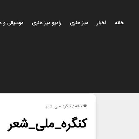
خانه
اخبار
میز هنری
رادیو میز هنری
موسیقی و ه
خانه
/
کنگره_ملی_شعر
کنگره_ملی_شعر