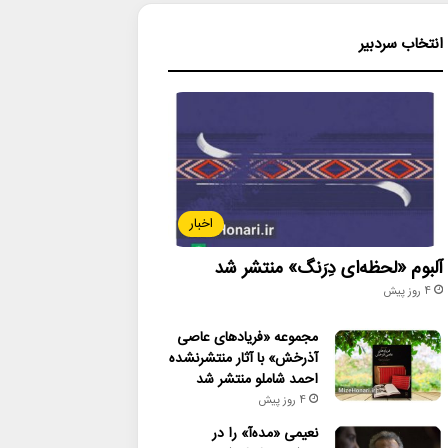
انتخاب سردبیر
اخبار
آلبوم «لحظه‌ای دِرَنگ» منتشر شد
4 روز پیش
مجموعه «فریادهای عاصی
آذرخش» با آثار منتشرنشده
احمد شاملو منتشر شد
4 روز پیش
نعیمی «مده‌آ» را در