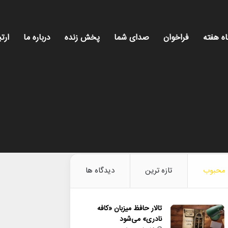
اه هفته
فراخوان
صدای شما
پخش زنده
درباره ما
ارتب
محبوب
تازه ترین
دیدگاه ها
تالار حافظ میزبان «کافه
نادری» می‌شود