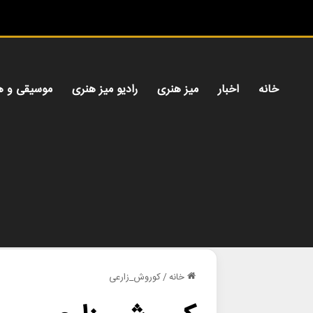
خانه
اخبار
میز هنری
رادیو میز هنری
موسیقی و ه
خانه
/
کوروش_زارعی