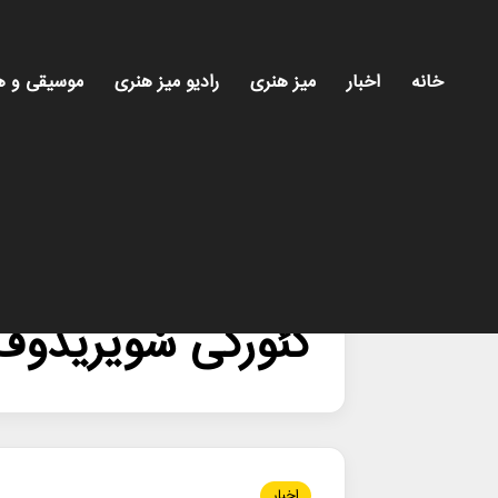
خانه
اخبار
میز هنری
رادیو میز هنری
موسیقی و ه
خانه
/
گئورگی سْویریدوف
گئورگی سْویریدوف
اخبار