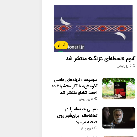
اخبار
آلبوم «لحظه‌ای دِرَنگ» منتشر شد
5 روز پیش
مجموعه «فریادهای عاصی
آذرخش» با آثار منتشرنشده
احمد شاملو منتشر شد
5 روز پیش
نعیمی «مده‌آ» را در
تماشاخانه ایران‌شهر روی
صحنه می‌برد
6 روز پیش