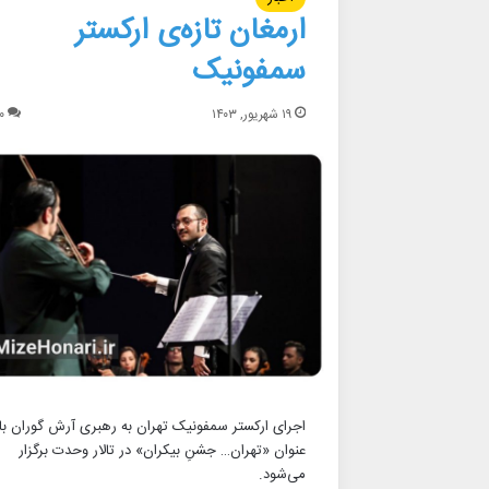
ارمغان تازه‌ی ارکستر
سمفونیک
۱۹ شهریور, ۱۴۰۳
۰
اجرای ارکستر سمفونیک تهران به رهبری آرش گوران با
عنوان «تهران… جشنِ بیکران» در تالار وحدت برگزار
می‌شود.