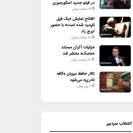
در فیلم جدید اسکورسیزی
19 ساعت پیش
افتتاح نمایش «یک فیل
ناپدید شده است» با حضور
ایرج راد
20 ساعت پیش
جزئیات اکران مستند
«ماسک» منتشر شد
22 ساعت پیش
تالار حافظ میزبان «کافه
نادری» می‌شود
2 روز پیش
انتخاب سردبیر