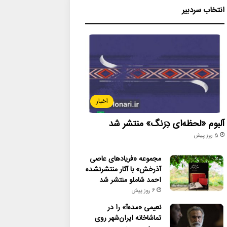
انتخاب سردبیر
اخبار
آلبوم «لحظه‌ای دِرَنگ» منتشر شد
5 روز پیش
مجموعه «فریادهای عاصی
آذرخش» با آثار منتشرنشده
احمد شاملو منتشر شد
6 روز پیش
نعیمی «مده‌آ» را در
تماشاخانه ایران‌شهر روی