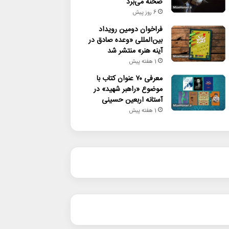
صحنه می‌برد
6 روز پیش
فراخوان دومین رویداد
بین‌المللی «وعده صادق در
آینه هنر» منتشر شد
1 هفته پیش
معرفی ۷۰ عنوان کتاب با
موضوع «راهبر شهید» در
آستانه اربعین حسینی
1 هفته پیش