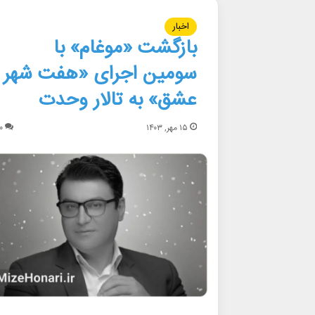
اخبار
بازگشت «موغام» با
سومین اجرای «هفت شهر
عشق» به تالار وحدت
۱۵ مهر, ۱۴۰۳
۰