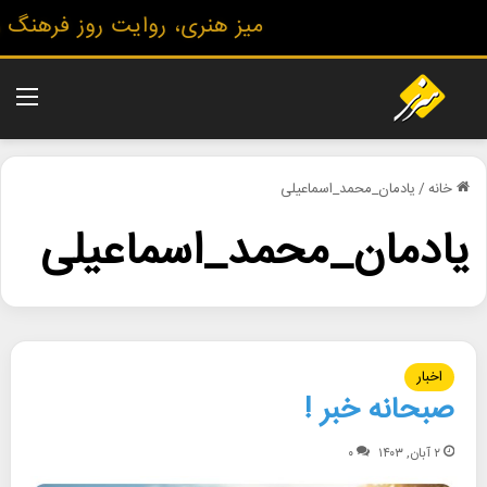
میز هنری، روایت روز فرهنگ و ه
منو
خانه
/
یادمان_محمد_اسماعیلی
یادمان_محمد_اسماعیلی
اخبار
صبحانه خبر !
۲ آبان, ۱۴۰۳
۰