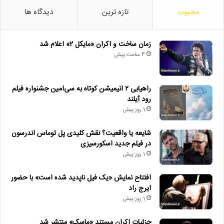
محبوب
تازه ترین
دیدگاه ها
زمان ساخت و اکران «مایکل ۲» اعلام شد
4 ساعت پیش
راهیابی ۲ انیمیشن کوتاه به سی‌امین جشنواره فیلم
رود آیلند
1 روز پیش
شایعه یا واقعیت؟ نقش کلیدی پل توماس اندرسون
در فیلم جدید اسکورسیزی
1 روز پیش
افتتاح نمایش «یک فیل ناپدید شده است» با حضور
ایرج راد
1 روز پیش
جزئیات اکران مستند «ماسک» منتشر شد