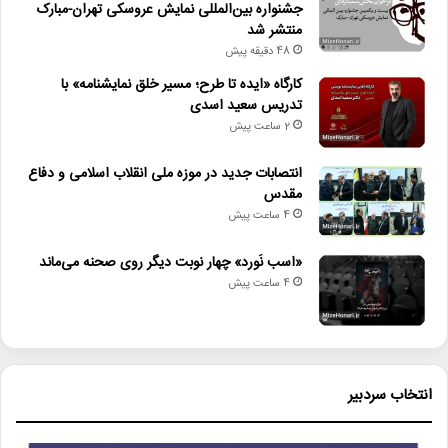
جشنواره بین‌المللی نمایش عروسکی تهران-مبارک
منتشر شد
چهل‌وسومین جشنواره جهانی فیلم فجر
48 دقیقه پیش
سینمای_ایران
شیراز
هنرشهر_آفتاب
کارگاه «ایده تا طرح؛ مسیر خلق نمایشنامه» با
تدریس سعید اسدی
2 ساعت پیش
انتصابات جدید در موزه ملی انقلاب اسلامی و دفاع
مقدس
4 ساعت پیش
«اسب نَورد» چهار نوبت دیگر روی صحنه می‌ماند
4 ساعت پیش
انتخاب سردبیر