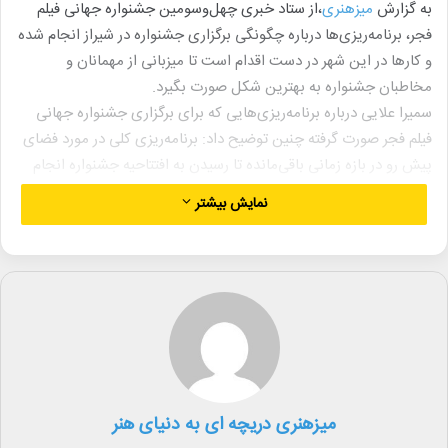
به گزارش
میزهنری
،از ستاد خبری چهل‌وسومین جشنواره جهانی فیلم
فجر، برنامه‌ریزی‌ها درباره چگونگی برگزاری جشنواره در شیراز انجام شده
و کارها در این شهر در دست اقدام است تا میزبانی از مهمانان و
مخاطبان جشنواره به بهترین شکل صورت بگیرد.
سمیرا علایی درباره برنامه‌ریزی‌هایی که برای برگزاری جشنواره جهانی
فیلم فجر صورت گرفته چنین توضیح داد: برنامه‌ریزی کلی در مورد فضای
پیش رو در بازه زمانی باقی‌مانده تا رسیدن به افتتاحیه جشنواره انجام
شده و همه امور طبق برنامه پیش رفته است.
نمایش بیشتر
او درباره برگزاری جشنواره در هنر شهر آفتاب شیراز گفت: این پردیس
سینمایی به عنوان یکی از خاص‌ترین، مدرن‌ترین و استانداردترین
مجموعه‌های سینمایی کشور، ظرفیت بسیار خوبی را دارا است و این
کیفیت ما را قانع کرد جشنواره را به صورت متمرکز در این محل برگزار
کنیم. نمایش فیلم‌ها برای مخاطبان و همچنین داوران، کارگاه‌های
آموزشی و دارالفنون همگی در هنرشهر آفتاب انجام می‌شود.
او ادامه داد: استفاده از فضای فرهنگی این مجموعه می‌تواند برای
مخاطبان جشنواره جذاب باشد. در عین حال فضای لابی آن‌جا بسیار
میزهنری دریچه ای به دنیای هنر
مناسب است تا هم بازار فیلم جهانی متفاوت و خوبی برپا شود و هم