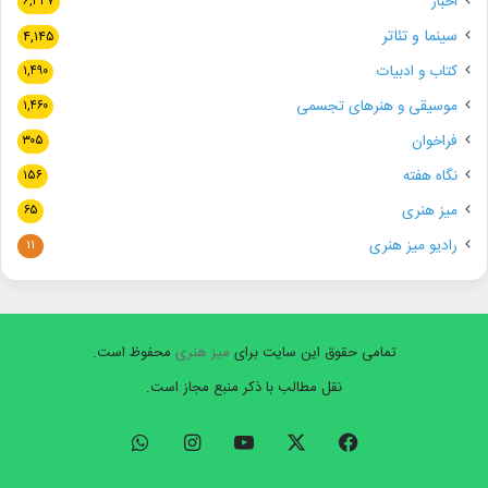
اخبار
۶,۳۴۷
سینما و تئاتر
۴,۱۴۵
کتاب و ادبیات
۱,۴۹۰
موسیقی و هنرهای تجسمی
۱,۴۶۰
فراخوان
۳۰۵
نگاه هفته
۱۵۶
میز هنری
۶۵
رادیو میز هنری
۱۱
تمامی حقوق این سایت برای
میز هنری
محفوظ است.
نقل مطالب با ذکر منبع مجاز است.
فیسبوک
ایکس
یوتیوب
اینستاگرام
واتس