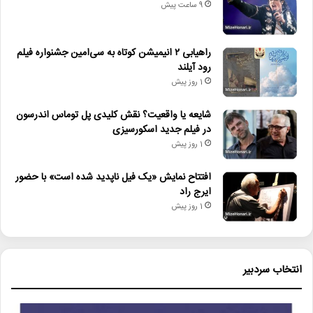
9 ساعت پیش
دیگر خبرها
راهیابی ۲ انیمیشن کوتاه به سی‌امین جشنواره فیلم
• نگاه هفته
رود آیلند
• مجله هنری
1 روز پیش
• زمان ساخت و اکران «مایکل ۲» اعلام شد
شایعه یا واقعیت؟ نقش کلیدی پل توماس اندرسون
در فیلم جدید اسکورسیزی
• راهیابی ۲ انیمیشن کوتاه به سی‌امین جشنواره فیلم رود آیلند
1 روز پیش
• شایعه یا واقعیت؟ نقش کلیدی پل توماس اندرسون در فیلم جدید
افتتاح نمایش «یک فیل ناپدید شده است» با حضور
اسکورسیزی
ایرج راد
1 روز پیش
• افتتاح نمایش «یک فیل ناپدید شده است» با حضور ایرج راد
• جزئیات اکران مستند «ماسک» منتشر شد
انتخاب سردبیر
پروانه نمایش
داستانی بلند