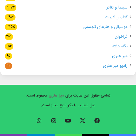
سینما و تئاتر
۴,۱۳۲
کتاب و ادبیات
۱,۴۸۷
موسیقی و هنرهای تجسمی
۱,۴۵۵
فراخوان
۳۰۴
نگاه هفته
۱۵۶
میز هنری
۶۵
رادیو میز هنری
۱۱
تمامی حقوق این سایت برای
میز هنری
محفوظ است.
نقل مطالب با ذکر منبع مجاز است.
فیسبوک
ایکس
یوتیوب
اینستاگرام
واتس
آپ