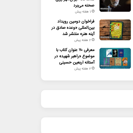
صحنه می‌برد
1 هفته پیش
فراخوان دومین رویداد
بین‌المللی «وعده صادق در
آینه هنر» منتشر شد
2 هفته پیش
معرفی ۷۰ عنوان کتاب با
موضوع «راهبر شهید» در
آستانه اربعین حسینی
2 هفته پیش