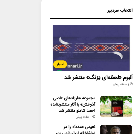
انتخاب سردبیر
اخبار
آلبوم «لحظه‌ای دِرَنگ» منتشر شد
1 هفته پیش
مجموعه «فریادهای عاصی
آذرخش» با آثار منتشرنشده
احمد شاملو منتشر شد
1 هفته پیش
نعیمی «مده‌آ» را در
تماشاخانه ایران‌شهر روی