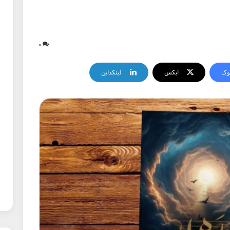
۰
وک
ایکس
لینکداین