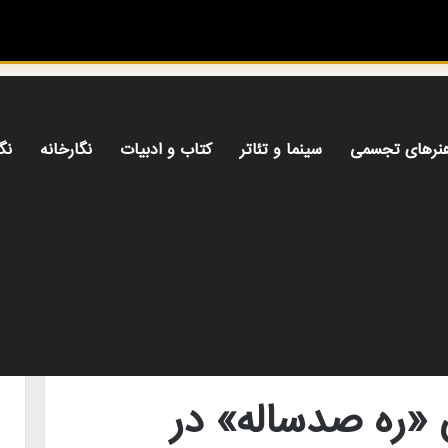
✦ میز
نرهای تجسمی
سینما و تئاتر
کتاب و ادبیات
نگارخانه
نگ
اشاخانه سنگلج
 «ره صدساله» در