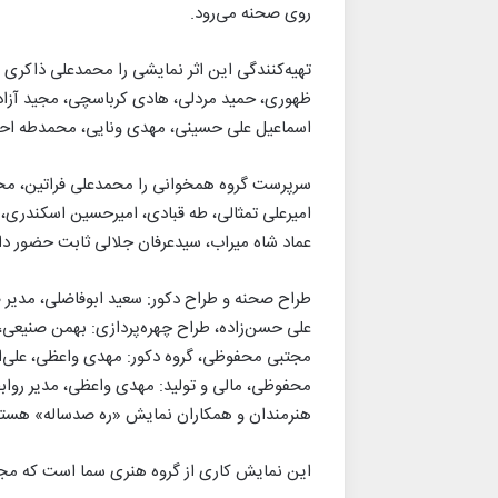
روی صحنه می‌رود.
تهیه‌کنندگی این اثر نمایشی را محمدعلی ذاکری
ظهوری، حمید مردلی، هادی کرباسچی، مجید آزاد،
اسماعیل علی حسینی، مهدی ونایی، محمدطه احمد
سرپرست گروه همخوانی را محمدعلی فراتین، محم
امیرعلی تمثالی، طه قبادی، امیرحسین اسکندری،
عماد شاه میراب، سیدعرفان جلالی ثابت حضور دار
طراح صحنه و طراح دکور: سعید ابوفاضلی، مدیر 
علی حسن‌زاده، طراح چهره‌پردازی: بهمن ‌صنیعی
مجتبی ‌محفوظی، گروه دکور: مهدی واعظی، علی‌اکب
‌محفوظی، مالی و تولید: مهدی واعظی، مدیر رواب
هنرمندان و همکاران نمایش «ره صدساله» هستن
این نمایش کاری از گروه هنری سما است که مجری