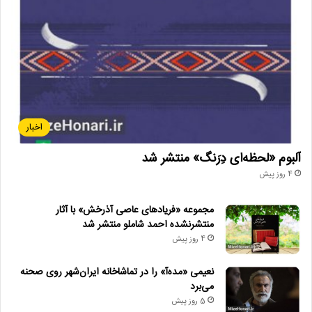
• تصویربرداری «دختری از نوار ساحلی» به پایان رسید
• فیلم جدید بهاره رهنما با سه بازیگر مطرح به میانه تولید رسید
• برگزاری کنسرت علیرضا قربانی در شیراز
انجمن_سینمای_جوانان_ایران
بهروز_شعیبی
اخبار
جشنواره_فیلم_کوتاه_تهران
آلبوم «لحظه‌ای دِرَنگ» منتشر شد
4 روز پیش
چهل_ودومین_جشنواره_فیلم_کوتاه
مجموعه «فریادهای عاصی آذرخش» با آثار
سینمای_جوانان
فیلم_کوتاه
ناصر_تقوایی
منتشرنشده احمد شاملو منتشر شد
4 روز پیش
نعیمی «مده‌آ» را در تماشاخانه ایران‌شهر روی صحنه
می‌برد
5 روز پیش