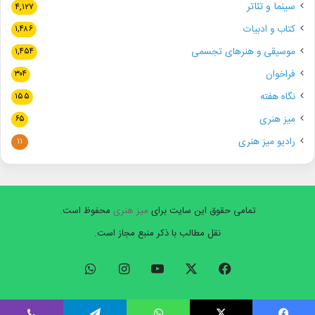
سینما و تئاتر
۴,۱۲۷
کتاب و ادبیات
۱,۴۸۶
موسیقی و هنرهای تجسمی
۱,۴۵۴
فراخوان
۳۰۴
نگاه هفته
۱۵۵
میز هنری
۶۵
رادیو میز هنری
۱۱
تمامی حقوق این سایت برای
میز هنری
محفوظ است.
نقل مطالب با ذکر منبع مجاز است.
فیسبوک
ایکس
یوتیوب
اینستاگرام
واتس
آپ