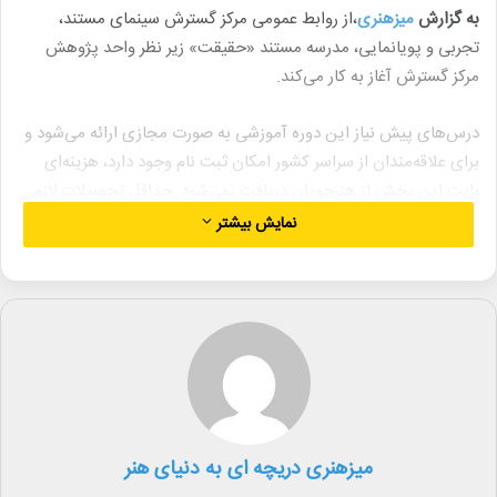
به گزارش
میزهنری
،از روابط عمومی مرکز گسترش سینمای مستند،
تجربی و پویانمایی، مدرسه مستند «حقیقت» زیر نظر واحد پژوهش
مرکز گسترش آغاز به کار می‌کند.
درس‌های پیش نیاز این دوره آموزشی به صورت مجازی ارائه می‌شود و
برای علاقه‌مندان از سراسر کشور امکان ثبت نام وجود دارد، هزینه‌ای
بابت این بخش از هنرجویان دریافت نمی‌شود. حداقل تحصیلات لازم
برای شرکت در این دوره دیپلم در نظر گرفته شده، اما قابلیت‌های عمومی
نمایش بیشتر
داوطلبان از طریق فرم ثبت نام و در صورت لزوم مصاحبه بررسی می‌شود
.
کسانی که دروس پیش نیاز را می‌گذرانند پس از مصاحبه می‌توانند به
آموزش خود در سه ترم ادامه دهند. گذراندن دوره اصلی مشمول
پرداخت هزینه شده و پس از دو ترم ، در ترم سوم، که ترم پایانی این
دوره آموزشی است هنرجو باید یک فیلم مستند بسازد که مورد تأیید
کمیته علمی باشد.
میزهنری دریچه ای به دنیای هنر