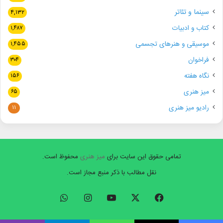
سینما و تئاتر
۴,۱۳۲
کتاب و ادبیات
۱,۴۸۷
موسیقی و هنرهای تجسمی
۱,۴۵۵
فراخوان
۳۰۴
نگاه هفته
۱۵۶
میز هنری
۶۵
رادیو میز هنری
۱۱
تمامی حقوق این سایت برای
میز هنری
محفوظ است.
نقل مطالب با ذکر منبع مجاز است.
فیسبوک
ایکس
یوتیوب
اینستاگرام
واتس
آپ