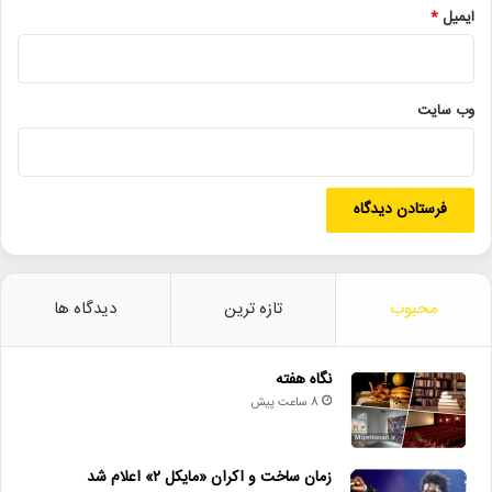
ایمیل
*
• افتتاح نمایش «یک فیل ناپدید شده است» با حضور ایرج راد
• جزئیات اکران مستند «ماسک» منتشر شد
وب‌ سایت
جشنواره سینماحقیقت
مرکز گسترش سینمای مستندوتجربی
محبوب
تازه ترین
دیدگاه ها
نگاه هفته
8 ساعت پیش
زمان ساخت و اکران «مایکل ۲» اعلام شد