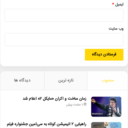
• افتتاح نمایش «یک فیل ناپدید شده است» با حضور ایرج راد
ایمیل
*
• جزئیات اکران مستند «ماسک» منتشر شد
• تالار حافظ میزبان «کافه نادری» می‌شود
وب‌ سایت
آنها_که_نیامده_اند
دفاع_مقدس
شهدای_پزشک
شهید_کمیلی
فاطمه حسینی‌فر
محبوب
تازه ترین
دیدگاه ها
زمان ساخت و اکران «مایکل ۲» اعلام شد
1 ساعت پیش
راهیابی ۲ انیمیشن کوتاه به سی‌امین جشنواره فیلم