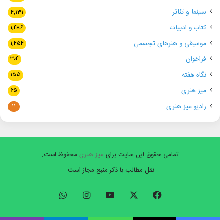
سینما و تئاتر
۴,۱۳۱
کتاب و ادبیات
۱,۴۸۶
موسیقی و هنرهای تجسمی
۱,۴۵۴
فراخوان
۳۰۴
نگاه هفته
۱۵۵
میز هنری
۶۵
رادیو میز هنری
۱۱
تمامی حقوق این سایت برای
میز هنری
محفوظ است.
نقل مطالب با ذکر منبع مجاز است.
فیسبوک
ایکس
یوتیوب
اینستاگرام
واتس
آپ