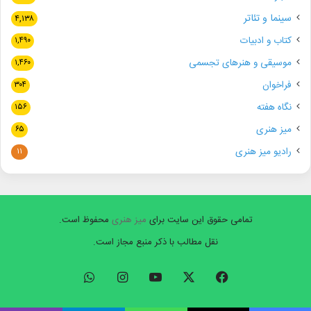
سینما و تئاتر
۴,۱۳۸
کتاب و ادبیات
۱,۴۹۰
موسیقی و هنرهای تجسمی
۱,۴۶۰
فراخوان
۳۰۴
نگاه هفته
۱۵۶
میز هنری
۶۵
رادیو میز هنری
۱۱
تمامی حقوق این سایت برای
میز هنری
محفوظ است.
نقل مطالب با ذکر منبع مجاز است.
فیسبوک
ایکس
یوتیوب
اینستاگرام
واتس
آپ