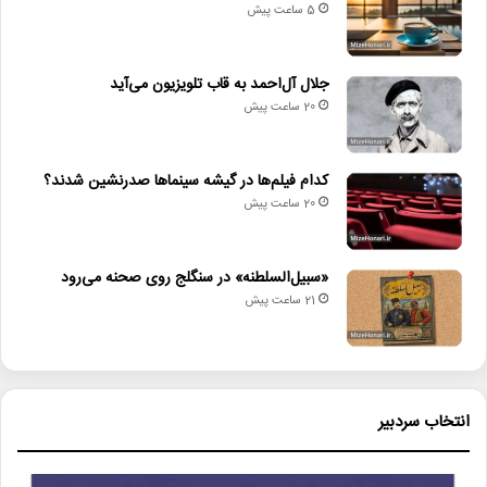
5 ساعت پیش
• «سبیل‌السلطنه» در سنگلج روی صحنه می‌رود
• روایت هنر و شعر عاشورایی در اختتامیه «میراث محتشم کاشانی»
جلال آل‌احمد به قاب تلویزیون می‌آید
20 ساعت پیش
بنیاد رودکی
جایزه_مصطفی
جهان_اسلام
کدام فیلم‌ها در گیشه سینماها صدرنشین شدند؟
فناوری_اطلاعات
فناوری_زیستی
20 ساعت پیش
«سبیل‌السلطنه» در سنگلج روی صحنه می‌رود
21 ساعت پیش
انتخاب سردبیر