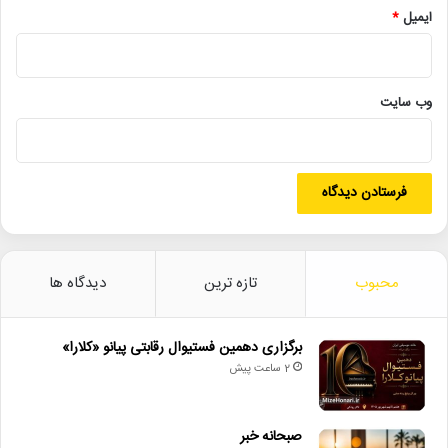
ایمیل
*
لینک خبر
وب‌ سایت
کپی
دیگر خبرها
• نگاه هفته
محبوب
تازه ترین
دیدگاه ها
• برگزاری دهمین فستیوال رقابتی پیانو «کلارا»
برگزاری دهمین فستیوال رقابتی پیانو «کلارا»
• صبحانه خبر
2 ساعت پیش
• جلال آل‌احمد به قاب تلویزیون می‌آید
• کدام فیلم‌ها در گیشه سینماها صدرنشین شدند؟
صبحانه خبر