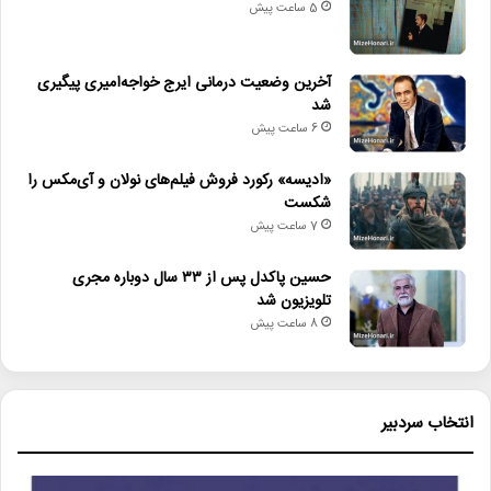
5 ساعت پیش
• «ادیسه» رکورد فروش فیلم‌های نولان و آی‌مکس را شکست
آخرین وضعیت درمانی ایرج خواجه‌امیری پیگیری
• حسین پاکدل پس از ۳۳ سال دوباره مجری تلویزیون شد
شد
6 ساعت پیش
آیین_پایانی
«ادیسه» رکورد فروش فیلم‌های نولان و آی‌مکس را
شکست
امیر_سرلشکر_خلبان_شهید_احمد_کشوری
7 ساعت پیش
تصویرگری
جشنواره_سیمرغ
حامد_علامتی
حسین پاکدل پس از ۳۳ سال دوباره مجری
تلویزیون شد
سیمرغ_فدایی_وطن
کانون_پرورش_فکری
8 ساعت پیش
نسیم_رضایی
هنرهای_تجسمی
انتخاب سردبیر