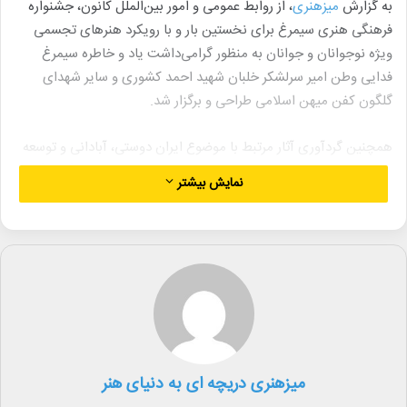
به گزارش
میزهنری
، از روابط عمومی و امور بین‌الملل کانون، جشنواره
فرهنگی هنری سیمرغ برای نخستین بار و با رویکرد هنرهای تجسمی
ویژه نوجوانان و جوانان به منظور گرامی‌داشت یاد و خاطره سیمرغ
فدایی وطن امیر سرلشکر خلبان شهید احمد کشوری و سایر شهدای
گلگون کفن میهن اسلامی طراحی و برگزار شد.
همچنین گردآوری آثار مرتبط با موضوع ایران دوستی، آبادانی و توسعه
ایران، باورها و ارزش‌ها و بخش ویژه ایثار و شهادت و از خودگذشتگی
نمایش بیشتر
برای کشور در راستای فرهنگ سازی و بازنشر مناسب در میان اقشار
مختلف جامعه، از دیگر رویکردهای این رویداد است.
این جشنواره فرهنگی‌هنری روز ۲۹ مهر ۱۴۰۳ فعالیت خود را رسما با
گشایش دبیرخانه و رونمایی از پوستر، تیزر و سایت جشنواره آغاز کرد و
ضمن اجرای برنامه‌های مختلف فرهنگی و هنری همزمان با سالگرد
عروج این شهید گرانقدر در ۳۰ آذر ۱۴۰۳ به کار خود پایان خواهد داد.
میزهنری دریچه ای به دنیای هنر
این جشنواره به همت نماینده مردم سیمرغ، قائمشهر و سوادکوه تدارک
دیده شده و مدیران کل اداره‌های فرهنگ و ارشاد اسلامی، کانون