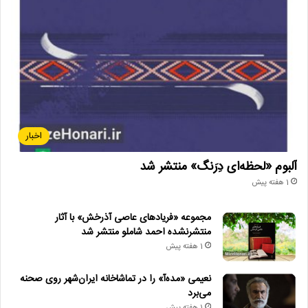
اخبار
آلبوم «لحظه‌ای دِرَنگ» منتشر شد
1 هفته پیش
مجموعه «فریادهای عاصی آذرخش» با آثار
منتشرنشده احمد شاملو منتشر شد
1 هفته پیش
نعیمی «مده‌آ» را در تماشاخانه ایران‌شهر روی صحنه
می‌برد