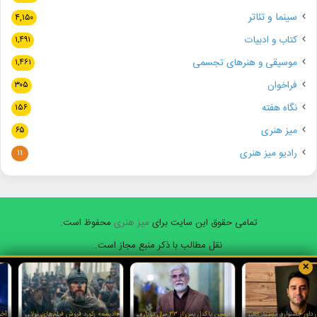
سینما و تئاتر
۴,۱۵۰
کتاب و ادبیات
۱,۴۹۱
موسیقی و هنرهای تجسمی
۱,۴۶۱
فراخوان
۳۰۵
نگاه هفته
۱۵۶
میز هنری
۶۵
رادیو میز هنری
۱۱
تمامی حقوق این سایت برای
میز هنری
محفوظ است.
نقل مطالب با ذکر منبع مجاز است.
✕
فیسبوک
ایکس
یوتیوب
اینستاگرام
واتس
آپ
یاسر طالبی داور جشنواره مستند Doker روسیه شد
حسین پاکدل پس از ۳۳ سال دوباره مجری تلویزیون شد
«ادیسه» رکورد فروش فیلم‌های نولان و آی‌مکس را شکست