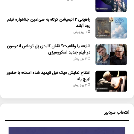
راهیابی ۲ انیمیشن کوتاه به سی‌امین جشنواره فیلم
رود آیلند
1 روز پیش
شایعه یا واقعیت؟ نقش کلیدی پل توماس اندرسون
در فیلم جدید اسکورسیزی
2 روز پیش
افتتاح نمایش «یک فیل ناپدید شده است» با حضور
ایرج راد
2 روز پیش
انتخاب سردبیر