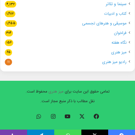
سینما و تئاتر
۴,۱۳۲
کتاب و ادبیات
۱,۴۸۷
موسیقی و هنرهای تجسمی
۱,۴۵۵
فراخوان
۳۰۴
نگاه هفته
۱۵۶
میز هنری
۶۵
رادیو میز هنری
۱۱
تمامی حقوق این سایت برای
میز هنری
محفوظ است.
نقل مطالب با ذکر منبع مجاز است.
فیسبوک
ایکس
یوتیوب
اینستاگرام
واتس
آپ