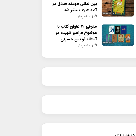
بین‌المللی «وعده صادق در
آینه هنر» منتشر شد
1 هفته پیش
معرفی ۷۰ عنوان کتاب با
موضوع «راهبر شهید» در
آستانه اربعین حسینی
1 هفته پیش
دسته بندی