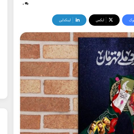
۰
وک
ایکس
لینکداین