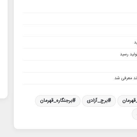
د
تولید رسید
وند معرفی شد
قهرمان
برج_آزادی
برجنگاره_قهرمان