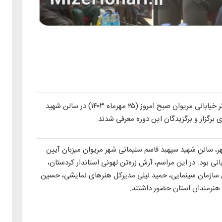
آیین اختتامیه هفدهمین جشنواره بین‌المللی تئاتر خیابانی مریوان صبح امروز (۲۵ مهرماه ۱۴۰۳) در سالن شهید
برگزار و برگزیدگان این دوره معرفی شدند.
روز چهارشنبه ۲۵ مهر، سالن شهید سپهبد قاسم سلیمانی شهر مریوان میزبان آیین
انی بود. در این مراسم، آرش زره‌تن لهونی استاندار کردستان،
ن سازمان سینمایی، حمید نیلی مدیرکل هنرهای نمایشی، حسین
 هنرمندان استان حضور داشتند.