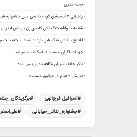
• مجله هنری
• راهیابی ۲ انیمیشن کوتاه به سی‌امین جشنواره فیلم رود آیلند
• شایعه یا واقعیت؟ نقش کلیدی پل توماس اندرسو
• افتتاح نمایش «یک فیل ناپدید شده است» با حضور
• جزئیات اکران مستند «ماسک» منتشر شد
• تالار حافظ میزبان «کافه نادری» می‌شود
• نمایش ۲ فیلم در «پاتوق مستند»
اسرافیل فرج‌الهی
برگزیدگان_جشنو
جشنواره_تئاتر_خیابانی
علی‌اصغر 