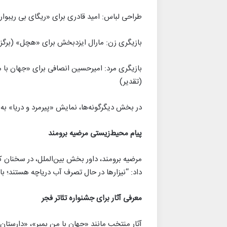
طراحی لباس: امید قادری برای «ریگای بی ریبوار»
بازیگری زن: مارال ایزدبخش برای «هچل» (برگزید
بازیگری مرد: امیرحسین انصافی برای «جهان با 
(تقدیر)
در بخش دیگرگونه‌ها، نمایش «پیرمرد و دریا» به 
پیام محیط‌زیستی مرضیه برومند
مرضیه برومند، داور بخش بین‌الملل، در سخنان ک
داد: “نیزارها در حال تصرف آب دریاچه هستند؛ بای
معرفی آثار برای جشنواره تئاتر فجر
آثار منتخب مانند «جهان با من بمیر»، «دارستان