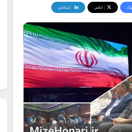
وک
ایکس
لینکداین