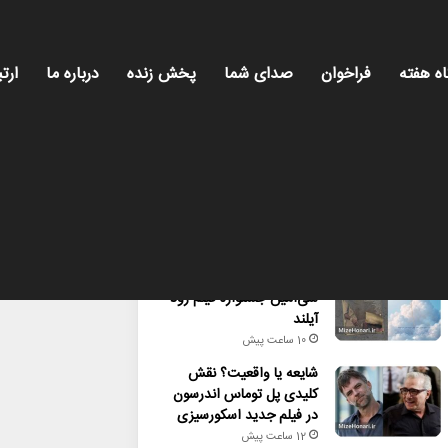
اه هفته
فراخوان
صدای شما
پخش زنده
درباره ما
ارتب
محبوب
تازه ترین
دیدگاه ها
راهیابی ۲ انیمیشن کوتاه به
سی‌امین جشنواره فیلم رود
آیلند
10 ساعت پیش
شایعه یا واقعیت؟ نقش
کلیدی پل توماس اندرسون
در فیلم جدید اسکورسیزی
12 ساعت پیش