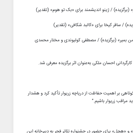
 (برگزیده) / ژینو اندیشمند برای «بک تو هوم» (تقدیر)
ه) / ساقر کیخا برای «کالبد شکافی» (تقدیر)
من بمیر» (برگزیده) / مصطفی کولیوندی و مختار محمدی
کارگردانی احسان ملکی به‌عنوان اثر برگزیده معرفی شد.
وتاهی بر اهمیت حفاظت از دریاچه زریوار تأکید کرد و هشدار
د مراقب زریوار باشیم.”
» و «هچل» برای حضور در جشنواره تئاتر فجر به دبیرخانه این