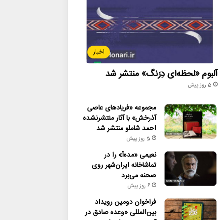
اخبار
آلبوم «لحظه‌ای دِرَنگ» منتشر شد
5 روز پیش
مجموعه «فریادهای عاصی
آذرخش» با آثار منتشرنشده
احمد شاملو منتشر شد
5 روز پیش
نعیمی «مده‌آ» را در
تماشاخانه ایران‌شهر روی
صحنه می‌برد
6 روز پیش
فراخوان دومین رویداد
بین‌المللی «وعده صادق در