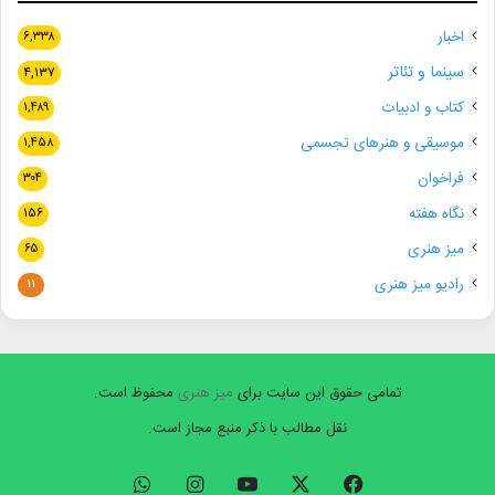
اخبار
۶,۳۳۸
سینما و تئاتر
۴,۱۳۷
کتاب و ادبیات
۱,۴۸۹
موسیقی و هنرهای تجسمی
۱,۴۵۸
فراخوان
۳۰۴
نگاه هفته
۱۵۶
میز هنری
۶۵
رادیو میز هنری
۱۱
تمامی حقوق این سایت برای
میز هنری
محفوظ است.
نقل مطالب با ذکر منبع مجاز است.
فیسبوک
ایکس
یوتیوب
اینستاگرام
واتس