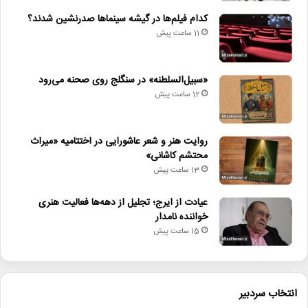
• عیادت از ایرج؛ تجلیل از دهه‌ها فعالیت هنری خواننده نامدار
کدام فیلم‌ها در گیشه سینماها صدرنشین شدند؟
• پیام وزیر فرهنگ به مناسبت روز خبرنگار
11 ساعت پیش
بنیاد_ملی_کتاب
تئاتر.
جایزه_کتاب_ملی
«سبیل‌السلطنه» در سنگلج روی صحنه می‌رود
12 ساعت پیش
جشنواره_بین‌المللی
روناک_جعفری
سینما
صادق_سیادت
فیلم_کوتاه_مورس
روایت هنر و شعر عاشورایی در اختتامیه «میراث
محتشم کاشانی»
مسعود_سلامی
نمایش_حِرمان
13 ساعت پیش
عیادت از ایرج؛ تجلیل از دهه‌ها فعالیت هنری
خواننده نامدار
15 ساعت پیش
انتخاب سردبیر