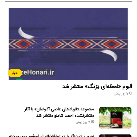
اخبار
آلبوم «لحظه‌ای دِرَنگ» منتشر شد
7 روز پیش
مجموعه «فریادهای عاصی آذرخش» با آثار
منتشرنشده احمد شاملو منتشر شد
7 روز پیش
نعیمی «مده‌آ» را در تماشاخانه ایران‌شهر روی صحنه