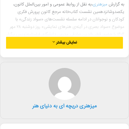
به گزارش
میزهنری
،به نقل از روابط عمومی و امور بین‌الملل کانون،
یکصدوشانزدهمین نشست کتاب‌خانه مرجع کانون پرورش فکری
کودکان و نوجوانان در ادامه سلسله نشست‌های «سواد زندگی» با
موضوع «سواد بصری در آینه‌ی هنرهای نمایشی» روز دوشنبه ۲۸ مهر
۱۴۰۴ با حضور قطب‌الدین صادقی مدرس دانشگاه، فیلم‌نامه‌نویس برگزار
شد.
نمایش بیشتر
این نمایش‌نامه‌نویس، مترجم، کارگردان تئاتر و بازیگر سینما و تلویزیون،
درباره‌ی نقش و اهمیت تئاتر و هنرهای نمایشی در تقویت سواد بصری
کودکان سخن گفت.
قداست کلام و فرهنگ شفاهی
قطب‌الدین صادقی سخنان خود را با اشاره به ریشه قداست کلام در
میزهنری دریچه ای به دنیای هنر
ادیان و فرهنگ‌های سامی آغاز کرد و گفت: «از تورات که می‌گوید «خدا
کلمه بود» تا «بشنو کلام یهوه را» و در فرهنگ کهن ما، اهمیت کلام و
ارزشمند بودن گوش حاکم است. عبادت نوعی تکرار کلمه است و قداست