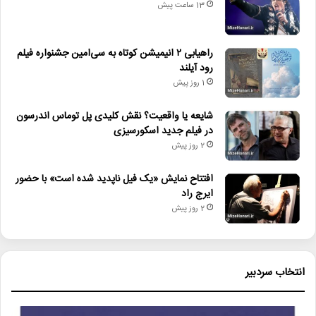
13 ساعت پیش
لئوناردو_دی_کاپریو
مارتین_اسکورسیزی
ورد_آف_ریل
راهیابی ۲ انیمیشن کوتاه به سی‌امین جشنواره فیلم
رود آیلند
1 روز پیش
شایعه یا واقعیت؟ نقش کلیدی پل توماس اندرسون
در فیلم جدید اسکورسیزی
2 روز پیش
افتتاح نمایش «یک فیل ناپدید شده است» با حضور
ایرج راد
2 روز پیش
انتخاب سردبیر