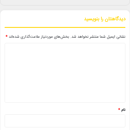
فرانک سیناترا و آوا گاردنر، دوره‌ای از زندگی این خواننده را روایت کند؛
مقطعی بین سال‌های ۱۹۵۰ تا ۱۹۵۷ که حرفه سیناترا دچار افول شد و
سپس با بازی در فیلم «از اینجا تا ابدیت» به اوج بازگشت.
دیدگاهتان را بنویسید
با وجود ابهام‌ها درباره «سیناترا»، همکاری دی‌کاپریو و اسکورسیزی
ادامه دارد و علاوه بر «چه اتفاقی در شب می‌افتد»، پروژه‌هایی چون
نشانی ایمیل شما منتشر نخواهد شد.
بخش‌های موردنیاز علامت‌گذاری شده‌اند
*
«خانه»، «شیطان در شهر سفید» و «انتقام نیمه‌شب» نیز در فهرست آثار
د
مشترک این دو قرار دارد.
ی
د
گ
ا
لینک خبر
ه
*
کپی
نام
*