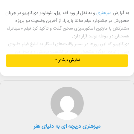
به گزارش
میزهنری
و به نقل از ورد آف ریل، لئوناردو دی‌کاپریو در جریان
حضورش در جشنواره فیلم سانتا باربارا، از آخرین وضعیت دو پروژه
مشترکش با مارتین اسکورسیزی سخن گفت و تأکید کرد فیلم «سیناترا»
همچنان در مرحله تولید قرار دارد.
دی‌کاپریو که این روزها در مسیر رقابت‌های اسکار به تبلیغ فیلم «نبردی
پس از نبردی دیگر» مشغول است، در نشست پرسش و پاسخ این
جشنواره درباره فیلم بعدی خود با اسکورسیزی با عنوان «چه اتفاقی در
نمایش بیشتر
شب می‌افتد» توضیح داد که فیلمبرداری این پروژه «تا دو هفته دیگر»
آغاز می‌شود. او قرار است برای شروع تولید به پراگ برود؛ جایی که
اسکورسیزی برای ادامه پیش‌تولید در آن مستقر شده است. جنیفر
لارنس دیگر بازیگر این فیلم است.
در ادامه این نشست، از دی‌کاپریو درباره وضعیت فیلم زندگینامه
«سیناترا» پرسیده شد؛ پروژه‌ای که قرار بود تابستان ۲۰۲۴ کلید بخورد اما
به دلیل عدم تأیید بنیاد سیناترا متوقف شد. دی‌کاپریو در پاسخ گفت:
«هنوز در دست ساخت است، هنوز در دست ساخت است.»
میزهنری دریچه ای به دنیای هنر
اسکورسیزی پیش‌تر اعلام کرده بود قصد دارد با تمرکز بر ازدواج پرتنش