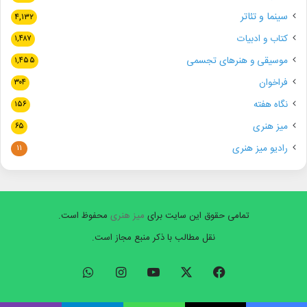
سینما و تئاتر
۴,۱۳۲
کتاب و ادبیات
۱,۴۸۷
موسیقی و هنرهای تجسمی
۱,۴۵۵
فراخوان
۳۰۴
نگاه هفته
۱۵۶
میز هنری
۶۵
رادیو میز هنری
۱۱
تمامی حقوق این سایت برای
میز هنری
محفوظ است.
نقل مطالب با ذکر منبع مجاز است.
فیسبوک
ایکس
یوتیوب
اینستاگرام
واتس
آپ