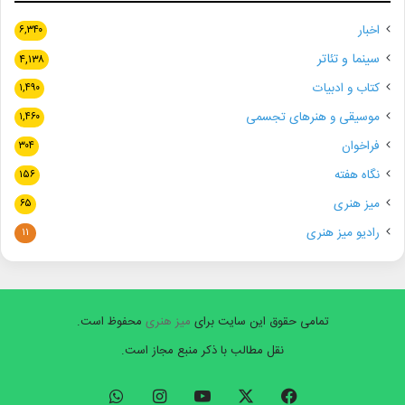
اخبار
۶,۳۴۰
سینما و تئاتر
۴,۱۳۸
کتاب و ادبیات
۱,۴۹۰
موسیقی و هنرهای تجسمی
۱,۴۶۰
فراخوان
۳۰۴
نگاه هفته
۱۵۶
میز هنری
۶۵
رادیو میز هنری
۱۱
تمامی حقوق این سایت برای
میز هنری
محفوظ است.
نقل مطالب با ذکر منبع مجاز است.
فیسبوک
ایکس
یوتیوب
اینستاگرام
واتس