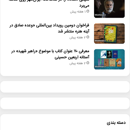
جشنواره_شهروند
لاهیجان
می‌برد
1 هفته پیش
فراخوان دومین رویداد بین‌المللی «وعده صادق در
آینه هنر» منتشر شد
2 هفته پیش
معرفی ۷۰ عنوان کتاب با موضوع «راهبر شهید» در
آستانه اربعین حسینی
2 هفته پیش
دسته بندی