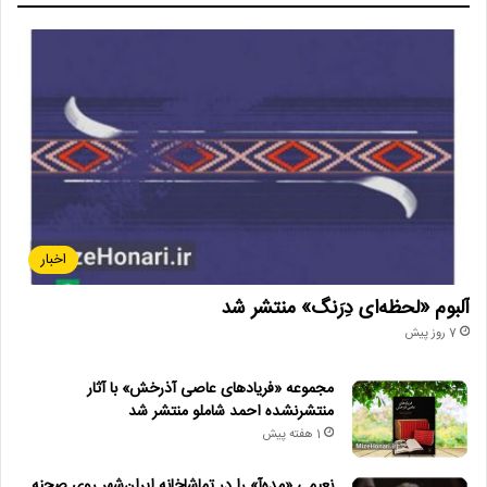
دیگر خبرها
• نگاه هفته
• برگزاری دهمین فستیوال رقابتی پیانو «کلارا»
• صبحانه خبر
• جلال آل‌احمد به قاب تلویزیون می‌آید
اخبار
• کدام فیلم‌ها در گیشه سینماها صدرنشین شدند؟
آلبوم «لحظه‌ای دِرَنگ» منتشر شد
• «سبیل‌السلطنه» در سنگلج روی صحنه می‌رود
7 روز پیش
• روایت هنر و شعر عاشورایی در اختتامیه «میراث محتشم کاشانی»
مجموعه «فریادهای عاصی آذرخش» با آثار
منتشرنشده احمد شاملو منتشر شد
1 هفته پیش
تئاتر_ایران
تئاتر_خیابانی
تئاتر_کودک
نعیمی «مده‌آ» را در تماشاخانه ایران‌شهر روی صحنه