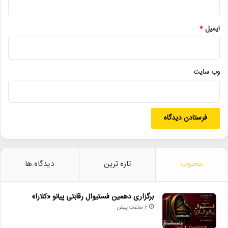
نتایج بخش کودک:
هیئت انتخاب بخش کودک، متشکل از ابوذر جلالی، امیر رجب‌پور و
ایمیل
*
مرسده پیشه‌ور، آثار برگزیده را معرفی کردند که شامل موارد زیر است:
۱. «کتابخانه جادویی» به کارگردانی فرامرز غلامیان از شهر اصفهان
۲. «چهار خوان» به کارگردانی دلارام بیگی از آستانه اشرفیه
۳. «قصه‌های این خمره حکایت یه عمره» به کارگردانی امیرحسین
وب‌ سایت
انصافی از لواسان
۴. «بپر بپر شادی بیار» به کارگردانی سوران حسینی از مریوان
۵. «شهر آرزوها» به کارگردانی آرمین دزفولی‌زاده از کرمانشاه
۶. «سورپرایز» به کارگردانی نرگس خاک‌کار از ملایر
۷. «تی‌تی و صندوقچه آرزوها» به کارگردانی محسن پورنظری از رودسر
نتایج بخش مسابقه استانی:
محبوب
تازه ترین
دیدگاه ها
در بخش مسابقه استانی نیز هیئت انتخاب اولویت‌های خود را به شرح
زیر اعلام کرد:
برگزاری دهمین فستیوال رقابتی پیانو «کلارا»
۱. «دروغ چرا» به کارگردانی محمدرضا پورعلی از کیاشهر
2 ساعت پیش
۲. «مبارک یا دلقک» به کارگردانی علی بیداوسی از لاهیجان