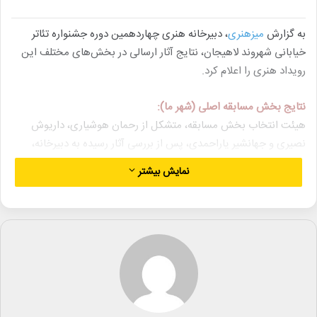
به گزارش
میزهنری
، دبیرخانه هنری چهاردهمین دوره جشنواره تئاتر
خیابانی شهروند لاهیجان، نتایج آثار ارسالی در بخش‌های مختلف این
رویداد هنری را اعلام کرد.
نتایج بخش مسابقه اصلی (شهر ما):
هیئت انتخاب بخش مسابقه، متشکل از رحمان هوشیاری، داریوش
نصیری و جهانشیر یاراحمدی، پس از بررسی آثار رسیده به دبیرخانه،
فهرست ۱۸ اثر منتخب را به شرح زیر معرفی کردند:
نمایش بیشتر
۱. «نامیران» به کارگردانی مهسا دهقانی از استان یزد
۲. «بی‌نهایت» به کارگردانی حسین نادری و محسن سالاری از استان
تهران
۳. «یک وانت دموکراسی» به کارگردانی میلاد حسین‌زاده از استان گیلان
۴. «بیژن و منیژه با طعم آلبالو» به کارگردانی مریم عبدی از استان ایلام
۵. «هیچ پلاس» به کارگردانی امیر امینی از استان گیلان (پذیرفته شده
مشروط)
۶. «مدرسه ما» به کارگردانی داوود رمضان‌زاده از استان هرمزگان